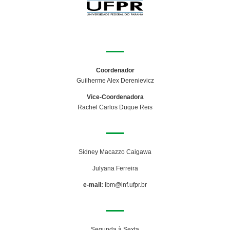
COORDENAÇÃO
Coordenador
Guilherme Alex Derenievicz
Vice-Coordenadora
Rachel Carlos Duque Reis
SECRETARIA
Sidney Macazzo Caigawa
Julyana Ferreira
e-mail:
ibm@inf.ufpr.br
ATENDIMENTO
Segunda à Sexta